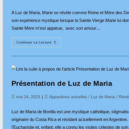
publiée :
category:
A Luz de Maria, Marie se révèle comme Reine et Mère des
son expérience mystique lorsque la Sainte Vierge Marie lui donn
Sainte Mère m’est apparue, avec son amour…
Marie
Continuer La Lecture
Reine
Et
Mère
Des
Derniers
Temps
Présentation de Luz de Maria
Publication
Post
mai 24, 2023
Apparitions actuelles
/
Luz de Maria
/
Révél
publiée :
category:
Luz de María de Bonilla est une mystique catholique, stigmati
originaire du Costa Rica et résidant actuellement en Argentine.
l'Eucharistie et, enfant, elle a connu les visites célestes de so