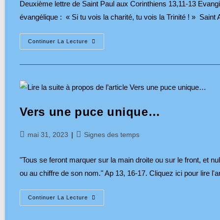
Deuxième lettre de Saint Paul aux Corinthiens 13,11-13 Evangi
évangélique : « Si tu vois la charité, tu vois la Trinité ! » Sai
Méditation
Continuer La Lecture
De
L’Evangile
De
La
Solennité
De
La
Sainte
Trinité
Vers une puce unique…
–
4
Juin
2023
Publication
Post
mai 31, 2023
Signes des temps
publiée :
category:
"Tous se feront marquer sur la main droite ou sur le front, et n
ou au chiffre de son nom." Ap 13, 16-17. Cliquez ici pour lire l'a
Vers
Continuer La Lecture
Une
Puce
Unique…