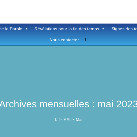
de la Parole
Révélations pour la fin des temps
Signes des 
Toggle
Nous contacter
website
search
Archives mensuelles : mai 202
>
PM
>
Mai