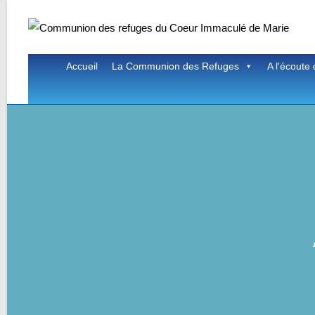
Skip
to
content
Accueil
La Communion des Refuges
A l'écoute 