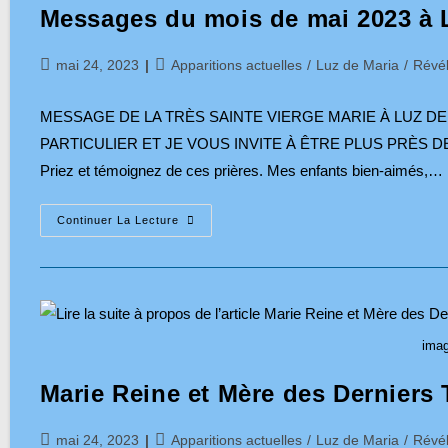
Messages du mois de mai 2023 à 
Publication
Post
mai 24, 2023
Apparitions actuelles
/
Luz de Maria
/
Révél
publiée :
category:
MESSAGE DE LA TRÈS SAINTE VIERGE MARIE À LUZ DE 
PARTICULIER ET JE VOUS INVITE À ÊTRE PLUS PRÈS DE
Priez et témoignez de ces prières. Mes enfants bien-aimés,…
Messages
Continuer La Lecture
Du
Mois
De
Mai
2023
À
Luz
De
imag
Maria
Marie Reine et Mère des Derniers
Publication
Post
mai 24, 2023
Apparitions actuelles
/
Luz de Maria
/
Révél