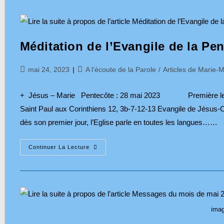
Vivons
Des
Moments
Apocalyptiques…
Méditation de l’Evangile de la Pe
Publication
Post
mai 24, 2023
A l'écoute de la Parole
/
Articles de Marie-M
publiée :
category:
+ Jésus – Marie Pentecôte : 28 mai 2023 Première lecture
Saint Paul aux Corinthiens 12, 3b-7-12-13 Evangile de Jésus-C
dès son premier jour, l’Eglise parle en toutes les langues……
Méditation
Continuer La Lecture
De
L’Evangile
De
La
Pentecôte
–
28
Mai
imag
2023