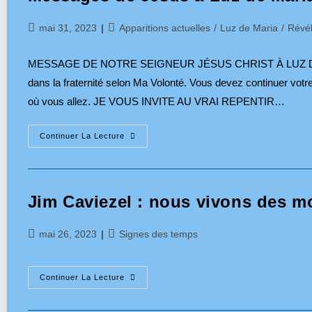
Publication
Post
mai 31, 2023
Apparitions actuelles
/
Luz de Maria
/
Révél
publiée :
category:
MESSAGE DE NOTRE SEIGNEUR JÉSUS CHRIST À LUZ DE MAR
dans la fraternité selon Ma Volonté. Vous devez continuer vot
où vous allez. JE VOUS INVITE AU VRAI REPENTIR…
Messages
Continuer La Lecture
De
Jésus
À
Luz
De
Maria
Jim Caviezel : nous vivons des 
Les
26
Et
Publication
Post
mai 26, 2023
Signes des temps
27
Mai
publiée :
category:
2023
Jim
Continuer La Lecture
Caviezel
:
Nous