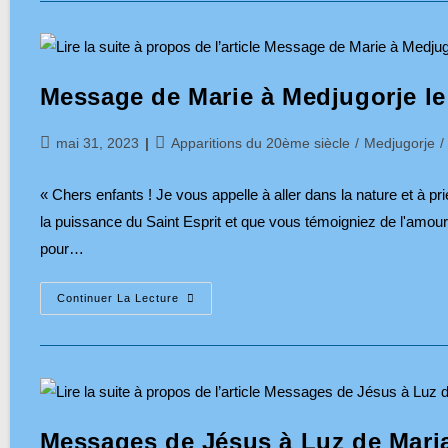
Message de Marie à Medjugorje le
Publication
Post
mai 31, 2023
Apparitions du 20ème siècle
/
Medjugorje
/
publiée :
category:
« Chers enfants ! Je vous appelle à aller dans la nature et à p
la puissance du Saint Esprit et que vous témoigniez de l'amour
pour…
Message
Continuer La Lecture
De
Marie
À
Medjugorje
Le
25
Mai
2023
Messages de Jésus à Luz de Maria 