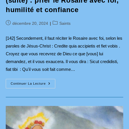
(suite) : prier le Rosaire avec foi,
humilité et confiance
Publication
Post
décembre 20, 2024
Saints
publiée :
category:
[142] Secondement, il faut réciter le Rosaire avec foi, selon les
paroles de Jésus-Christ : Credite quia accipietis et fiet vobis .
Croyez que vous recevrez de Dieu ce que [vous] lui
demandez, et il vous exaucera. Il vous dira : Sicut credidisti,
fiat tibi : Qu'il vous soit fait comme…
St
Continuer La Lecture
Louis-
Marie
Grignion
De
Montfort,
Le
Secret
Admirable
Du
Très
Saint