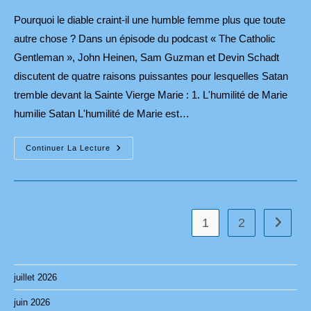
Pourquoi le diable craint-il une humble femme plus que toute
autre chose ? Dans un épisode du podcast « The Catholic
Gentleman », John Heinen, Sam Guzman et Devin Schadt
discutent de quatre raisons puissantes pour lesquelles Satan
tremble devant la Sainte Vierge Marie : 1. L'humilité de Marie
humilie Satan L'humilité de Marie est…
4
Continuer La Lecture
Puissantes
Raisons
Pour
Lesquelles
Satan
Tremble
Devant
1
2
Aller à 
La
Vierge
Marie
juillet 2026
juin 2026