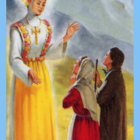
Rosaire
–
47e
Rose
(suite)
:
Prier
Le
Rosaire
Avec
Foi,
Humilité
Et
Confiance