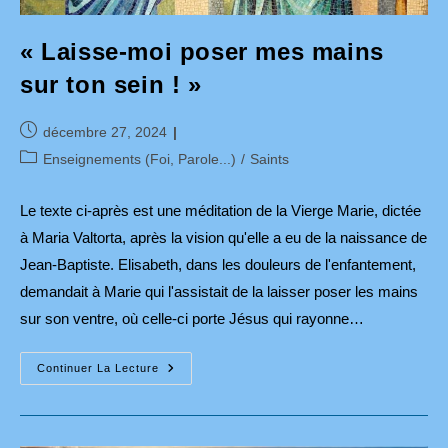
« Laisse-moi poser mes mains
sur ton sein ! »
Publication
décembre 27, 2024
publiée :
Post
Enseignements (Foi, Parole...)
/
Saints
category:
Le texte ci-après est une méditation de la Vierge Marie, dictée
à Maria Valtorta, après la vision qu'elle a eu de la naissance de
Jean-Baptiste. Elisabeth, dans les douleurs de l'enfantement,
demandait à Marie qui l'assistait de la laisser poser les mains
sur son ventre, où celle-ci porte Jésus qui rayonne…
« Laisse-
Continuer La Lecture
Moi
Poser
Mes
Mains
Sur