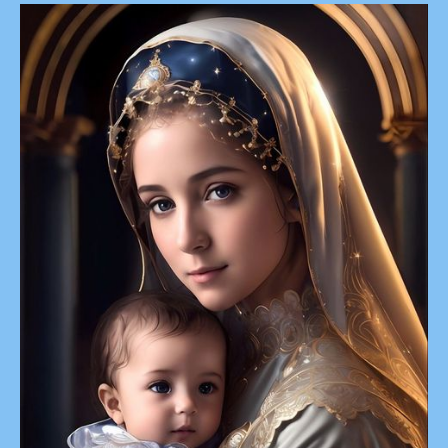
Le
Secret
Admirable
Du
Très
Saint
Rosaire
–
48e
Rose
:
Prier
Le
Rosaire
Avec
Persévérance