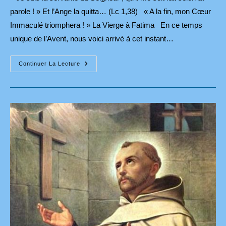
parole ! » Et l’Ange la quitta… (Lc 1,38) « A la fin, mon Cœur
Immaculé triomphera ! » La Vierge à Fatima En ce temps
unique de l’Avent, nous voici arrivé à cet instant…
Celui
Continuer La Lecture
Que
Tout
Le
Monde
Cherche
Est
Caché
Dans
Le
Sein
De
Marie
!