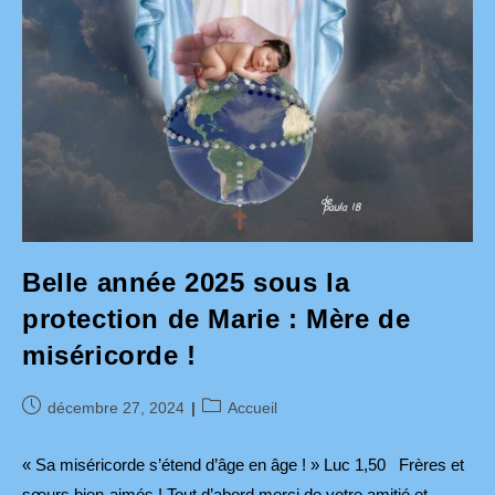
Belle année 2025 sous la
protection de Marie : Mère de
miséricorde !
Publication
Post
décembre 27, 2024
Accueil
publiée :
category:
« Sa miséricorde s’étend d’âge en âge ! » Luc 1,50 Frères et
sœurs bien-aimés ! Tout d’abord merci de votre amitié et