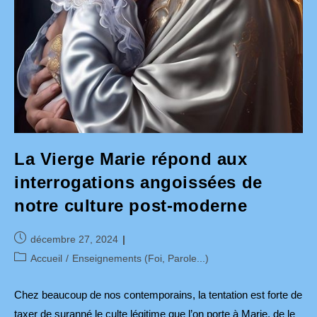
La Vierge Marie répond aux
interrogations angoissées de
notre culture post-moderne
Publication
décembre 27, 2024
publiée :
Post
Accueil
/
Enseignements (Foi, Parole...)
category:
Chez beaucoup de nos contemporains, la tentation est forte de
taxer de suranné le culte légitime que l’on porte à Marie, de le