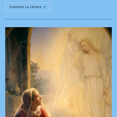
Messages
Continuer La Lecture
Donnés
À
Luz
De
Marie
En
Novembre
2024