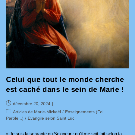
Celui que tout le monde cherche
est caché dans le sein de Marie !
Publication
décembre 20, 2024
publiée :
Post
Articles de Marie-Mickaël
/
Enseignements (Foi,
category:
Parole...)
/
Evangile selon Saint Luc
« Je suis la servante du Seigneur ; qu’il me soit fait selon ta