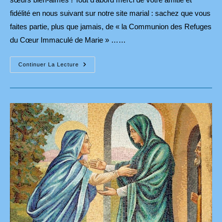
fidélité en nous suivant sur notre site marial : sachez que vous
faites partie, plus que jamais, de « la Communion des Refuges
du Cœur Immaculé de Marie » ……
Belle
Continuer La Lecture
Année
2025
Sous
La
Protection
De
Marie
:
Mère
De
Miséricorde
!