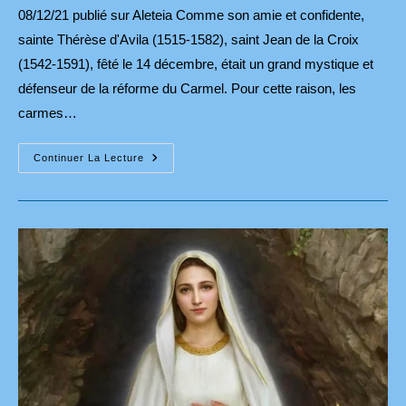
08/12/21 publié sur Aleteia Comme son amie et confidente,
sainte Thérèse d'Avila (1515-1582), saint Jean de la Croix
(1542-1591), fêté le 14 décembre, était un grand mystique et
défenseur de la réforme du Carmel. Pour cette raison, les
carmes…
L’évasion
Continuer La Lecture
Prodigieuse
De
Saint
Jean
De
La
Croix
Avec
L’aide
De
La
Vierge
Marie