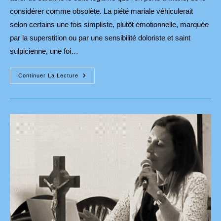
considérer comme obsolète. La piété mariale véhiculerait
selon certains une fois simpliste, plutôt émotionnelle, marquée
par la superstition ou par une sensibilité doloriste et saint
sulpicienne, une foi…
La
Continuer La Lecture
Vierge
Marie
Répond
Aux
Interrogations
Angoissées
De
Notre
Culture
Post-
Moderne