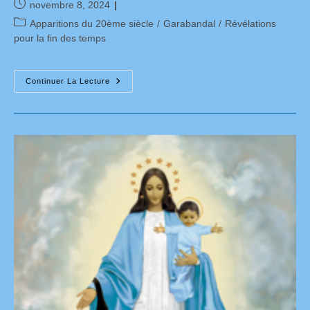
Publication
novembre 8, 2024
publiée :
Post
Apparitions du 20ème siècle
/
Garabandal
/
Révélations
category:
pour la fin des temps
Garabandal
Continuer La Lecture
:
Interview
De
Glenn
Hudson,
Ami
De
Conchita
Et
Expert
Des
Messages
De
Marie
À
Garabandal