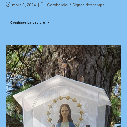
Publication
Post
mars 5, 2024
Garabandal
/
Signes des temps
publiée :
category:
Interview
Continuer La Lecture
Avec
Glenn
Hudson
:
L’actualité
À
La
Lumière
Des
Prophéties
De
La
Vierge
Marie
À
Garabandal