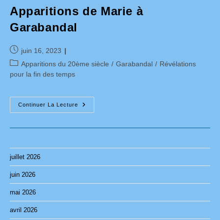
Apparitions de Marie à
Garabandal
Publication
juin 16, 2023
publiée :
Post
Apparitions du 20ème siècle
/
Garabandal
/
Révélations
category:
pour la fin des temps
Apparitions
Continuer La Lecture
De
Marie
À
Garabandal
juillet 2026
juin 2026
mai 2026
avril 2026