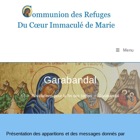
Skip
to
content
Menu
Garabandal
>
Révélations pour la fin des temps
>
Garabandal
Présentation des apparitions et des messages donnés par