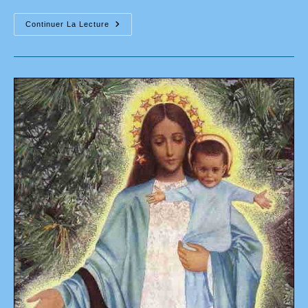
Garabandal:
Continuer La Lecture
Ce
Qui
Va
Se
Passer
Et
Comment
Nous
Préparer
–
Interview
Avec
Glenn
Hudson