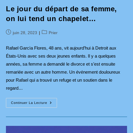
Le jour du départ de sa femme,
on lui tend un chapelet…
Publication
Post
juin 28, 2023
Prier
publiée :
category:
Rafael Garcìa Flores, 48 ans, vit aujourd’hui à Detroit aux
États-Unis avec ses deux jeunes enfants. Il y a quelques
années, sa femme a demandé le divorce et s’est ensuite
remariée avec un autre homme. Un événement douloureux
pour Rafael qui a trouvé un refuge et un soutien dans le
regard…
Le
Continuer La Lecture
Jour
Du
Départ
De
Sa
Femme,
On