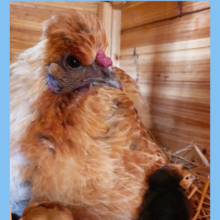
Tu
Pas
Ôté
Tout
Droit
De
Te
Condamner
?