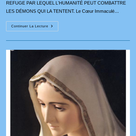
REFUGE PAR LEQUEL L'HUMANITÉ PEUT COMBATTRE
LES DÉMONS QUI LA TENTENT. Le Cœur Immaculé…
Messages
Continuer La Lecture
Donnés
À
Luz
De
Maria
Du
2
Au
17
Juin
2023