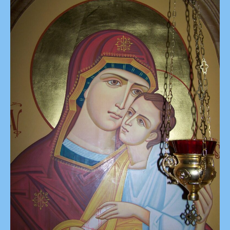
:
La
Confiance
Nous
Conduit
À
L’amour…