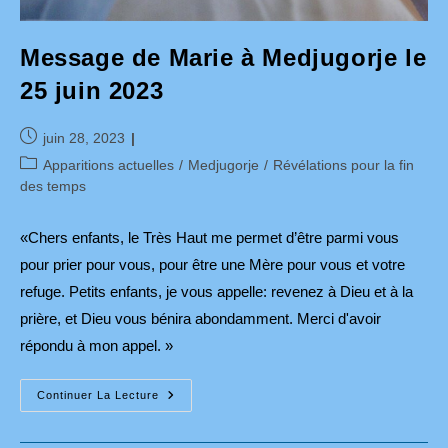
Message de Marie à Medjugorje le
25 juin 2023
Publication
juin 28, 2023
publiée :
Post
Apparitions actuelles
/
Medjugorje
/
Révélations pour la fin
category:
des temps
«Chers enfants, le Très Haut me permet d’être parmi vous
pour prier pour vous, pour être une Mère pour vous et votre
refuge. Petits enfants, je vous appelle: revenez à Dieu et à la
prière, et Dieu vous bénira abondamment. Merci d'avoir
répondu à mon appel. »
Message
Continuer La Lecture
De
Marie
À