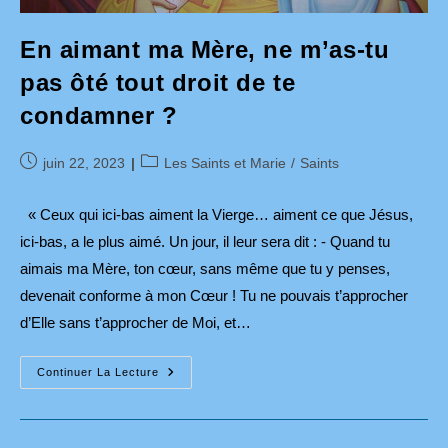
En aimant ma Mère, ne m’as-tu
pas ôté tout droit de te
condamner ?
Publication
Post
juin 22, 2023
Les Saints et Marie
/
Saints
publiée :
category:
« Ceux qui ici-bas aiment la Vierge… aiment ce que Jésus,
ici-bas, a le plus aimé. Un jour, il leur sera dit : - Quand tu
aimais ma Mère, ton cœur, sans même que tu y penses,
devenait conforme à mon Cœur ! Tu ne pouvais t’approcher
d’Elle sans t’approcher de Moi, et…
En
Continuer La Lecture
Aimant
Ma
Mère,
Ne
M’as-