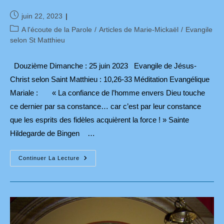
Publication
juin 22, 2023
publiée :
Post
A l'écoute de la Parole
/
Articles de Marie-Mickaël
/
Evangile
category:
selon St Matthieu
Douzième Dimanche : 25 juin 2023 Evangile de Jésus-
Christ selon Saint Matthieu : 10,26-33 Méditation Evangélique
Mariale : « La confiance de l’homme envers Dieu touche
ce dernier par sa constance… car c’est par leur constance
que les esprits des fidèles acquièrent la force ! » Sainte
Hildegarde de Bingen …
Méditation
Continuer La Lecture
Évangélique
Mariale
Pour
Le
12ème
Dimanche
Du
Temps
Ordinaire