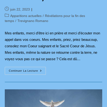
Publication
juin 22, 2023
publiée :
Post
Apparitions actuelles
/
Révélations pour la fin des
category:
temps
/
Trevignano Romano
Mes enfants, merci d’être ici en prière et merci d’écouter mon
appel dans vos coeurs. Mes enfants, priez, priez beaucoup,
consolez mon Coeur saignant et le Sacré Coeur de Jésus.
Mes enfants, même la nature se retourne contre la terre, ne
voyez-vous pas ce qui se passe ? Cela est dû…
Message
Continuer La Lecture
De
Marie
À
Trevignano
Romano
Le
9
Juin
2023