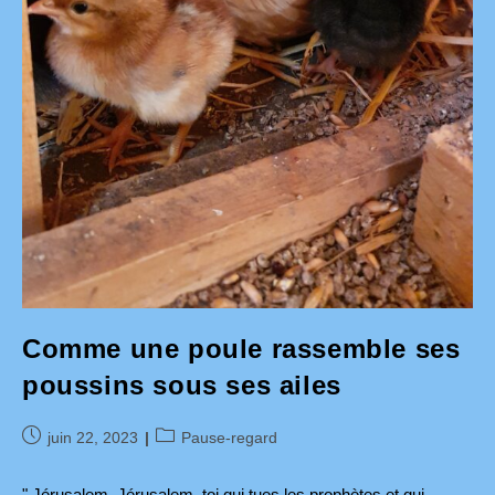
Comme une poule rassemble ses
poussins sous ses ailes
Publication
Post
juin 22, 2023
Pause-regard
publiée :
category:
" Jérusalem, Jérusalem, toi qui tues les prophètes et qui