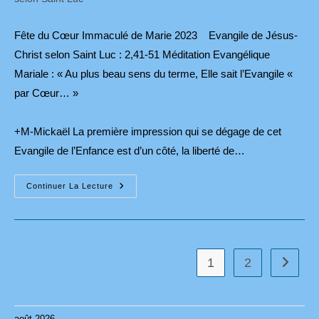
Fête du Cœur Immaculé de Marie 2023 Evangile de Jésus-
Christ selon Saint Luc : 2,41-51 Méditation Evangélique
Mariale : « Au plus beau sens du terme, Elle sait l’Evangile «
par Cœur… »
+M-Mickaël La première impression qui se dégage de cet
Evangile de l’Enfance est d’un côté, la liberté de…
Fête
Continuer La Lecture
Du
Cœur
Immaculé
De
Marie
2023
1
2
Aller à 
août 2026