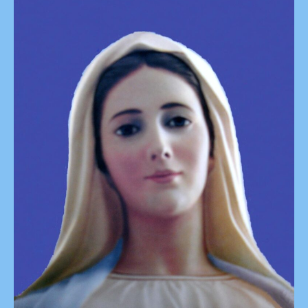
Lui
Tend
Un
Chapelet…