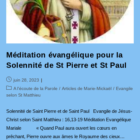
Méditation évangélique pour la
Solennité de St Pierre et St Paul
Publication
juin 28, 2023
publiée :
Post
A l'écoute de la Parole
/
Articles de Marie-Mickaël
/
Evangile
category:
selon St Matthieu
Solennité de Saint Pierre et de Saint Paul Evangile de Jésus-
Christ selon Saint Matthieu : 16,13-19 Méditation Evangélique
Mariale « Quand Paul aura ouvert les cœurs en
prêchant, Pierre ouvre aux âmes le Royaume des cieux…