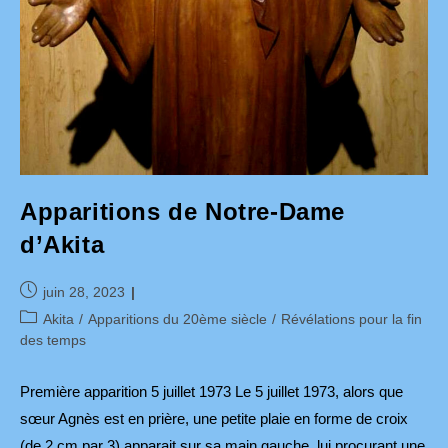
Apparitions de Notre-Dame
d’Akita
Publication
juin 28, 2023
publiée :
Post
Akita
/
Apparitions du 20ème siècle
/
Révélations pour la fin
category:
des temps
Première apparition 5 juillet 1973 Le 5 juillet 1973, alors que
sœur Agnès est en prière, une petite plaie en forme de croix
(de 2 cm par 3) apparait sur sa main gauche, lui procurant une