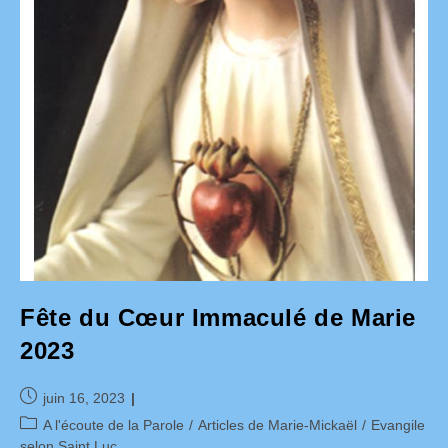
Fête du Cœur Immaculé de Marie
2023
Publication
juin 16, 2023
publiée :
Post
A l'écoute de la Parole
/
Articles de Marie-Mickaël
/
Evangile
category:
selon Saint Luc