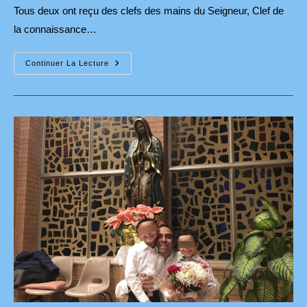
Tous deux ont reçu des clefs des mains du Seigneur, Clef de
la connaissance…
Méditation
Continuer La Lecture
Évangélique
Pour
La
Solennité
De
St
Pierre
Et
St
Paul