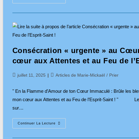
Grâce
À
Saint
Louis-
Marie
Grignion
De
Montfort,
J’ai
Compris
»
Consécration « urgente » au Cœu
cœur aux Attentes et au Feu de l’E
Publication
Post
juillet 11, 2025
Articles de Marie-Mickaël
/
Prier
publiée :
category:
" En la Flamme d’Amour de ton Cœur Immaculé : Brûle les bl
mon cœur aux Attentes et au Feu de l’Esprit-Saint ! " Le Cœ
sur…
Consécration
Continuer La Lecture
«
Urgente
»