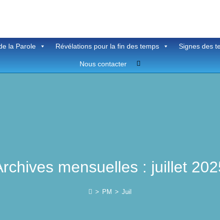
de la Parole
Révélations pour la fin des temps
Signes des 
Toggle
Nous contacter
website
search
rchives mensuelles : juillet 202
>
PM
>
Juil