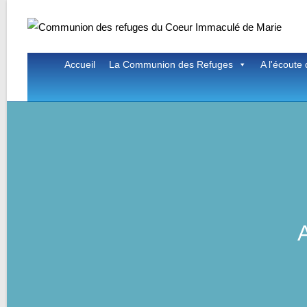
Skip
to
content
Accueil
La Communion des Refuges
A l'écoute 
A