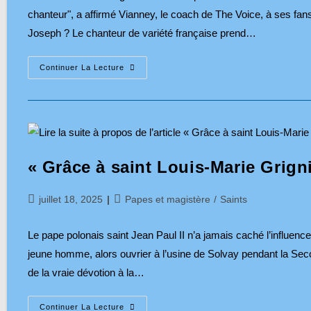
chanteur", a affirmé Vianney, le coach de The Voice, à ses fan
Joseph ? Le chanteur de variété française prend…
Vianney,
Continuer La Lecture
Après
La
Vie
D’artiste,
La
Vie
D’ermite
« Grâce à saint Louis-Marie Grigni
Publication
Post
juillet 18, 2025
Papes et magistère
/
Saints
publiée :
category:
Le pape polonais saint Jean Paul II n’a jamais caché l’influence
jeune homme, alors ouvrier à l’usine de Solvay pendant la Seco
de la vraie dévotion à la…
«
Continuer La Lecture