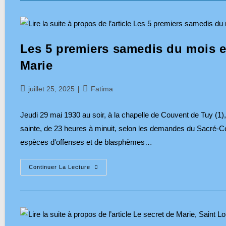
Plante
Une
Croix
:
Et
Si
Les 5 premiers samedis du mois e
La
France
Retrouvait
Marie
La
Foi
Aussi
Publication
Post
juillet 25, 2025
Fatima
Par
Ses
publiée :
category:
Artistes
?
Jeudi 29 mai 1930 au soir, à la chapelle de Couvent de Tuy (1)
sainte, de 23 heures à minuit, selon les demandes du Sacré-Cœu
espèces d'offenses et de blasphèmes…
Les
Continuer La Lecture
5
Premiers
Samedis
Du
Mois
En
Réparation
Des