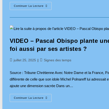
Le
Continuer La Lecture
Secret
De
Marie,
Saint
Louis-
Marie
Grignion
De
Montfort,
VIDEO – Pascal Obispo plante une c
N°51
foi aussi par ses artistes ?
Publication
Post
juillet 25, 2025
Signes des temps
publiée :
category:
Source : Tribune Chrétienne Avec Notre Dame et la France, Pas
différente de celle que son idole Michel Polnareff lui adressait 
ajoute une dimension sacrée Dans un…
VIDEO
Continuer La Lecture
–
Pascal
Obispo