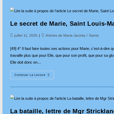
Au
Cœur
Immaculé
De
Marie
!
Le secret de Marie, Saint Louis-M
6
–
Ouvre
Mon
Publication
Post
juillet 11, 2025
Articles de Marie-Jacinta
/
Saints
Cœur
publiée :
category:
Aux
Attentes
Et
[49] 4° Il faut faire toutes ses actions pour Marie, c'est‑à‑dire 
Au
Feu
travaille plus que pour Elle, que pour son profit, que pour sa gl
De
Elle doit donc en…
L’Esprit-
Saint
!
Le
Continuer La Lecture
Secret
De
Marie,
Saint
Louis-
Marie
Grignion
De
Montfort,
La bataille, lettre de Mgr Strickla
N°49