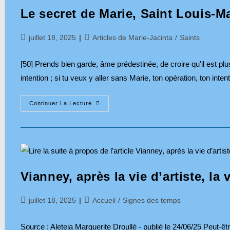
5
Le secret de Marie, Saint Louis-M
Blasphèmes
Contre
Marie
Publication
Post
juillet 18, 2025
Articles de Marie-Jacinta
/
Saints
publiée :
category:
[50] Prends bien garde, âme prédestinée, de croire qu'il est plus 
intention ; si tu veux y aller sans Marie, ton opération, ton inte
Le
Continuer La Lecture
Secret
De
Marie,
Saint
Louis-
Marie
Grignion
De
Montfort,
Vianney, après la vie d’artiste, la 
N°50
Publication
Post
juillet 18, 2025
Accueil
/
Signes des temps
publiée :
category:
Source : Aleteia Marguerite Droullé - publié le 24/06/25 Peut-êtr