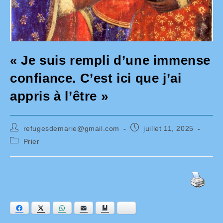
« Je suis rempli d’une immense
confiance. C’est ici que j’ai
appris à l’être »
Auteur/autrice
Publication
refugesdemarie@gmail.com
juillet 11, 2025
de
publiée :
Post
Prier
la
category:
publication :
Facebook
Twitter
WhatsApp
E-mail
Ajouter aux favoris
Bluesky