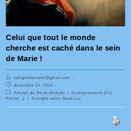
Celui que tout le monde
cherche est caché dans le sein
de Marie !
Auteur/autrice
refugesdemarie@gmail.com
de
Publication
décembre 20, 2024
la
publiée :
Post
Articles de Marie-Mickaël
/
Enseignements (Foi,
publication :
category:
Parole...)
/
Evangile selon Saint Luc