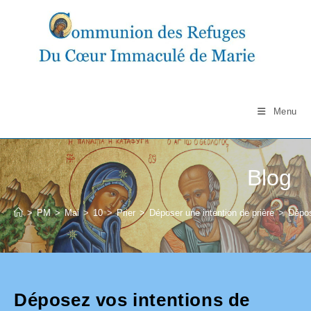
Skip
to
content
Menu
Blog
>
PM
>
Mai
>
10
>
Prier
>
Déposer une intention de prière
>
Dépos
Déposez vos intentions de