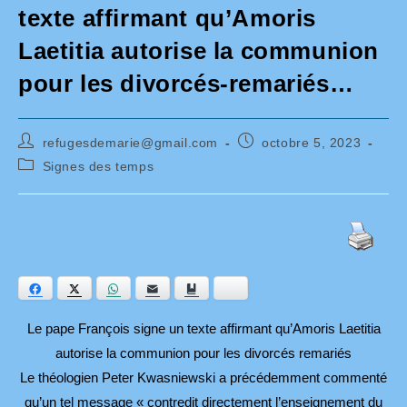
texte affirmant qu’Amoris
Laetitia autorise la communion
pour les divorcés-remariés…
Auteur/autrice
Publication
refugesdemarie@gmail.com
octobre 5, 2023
de
publiée :
Post
Signes des temps
la
category:
publication :
Facebook
Twitter
WhatsApp
E-mail
Ajouter aux favoris
Bluesky
Le pape François signe un texte affirmant qu’Amoris Laetitia
autorise la communion pour les divorcés remariés
Le théologien Peter Kwasniewski a précédemment commenté
qu’un tel message « contredit directement l’enseignement du