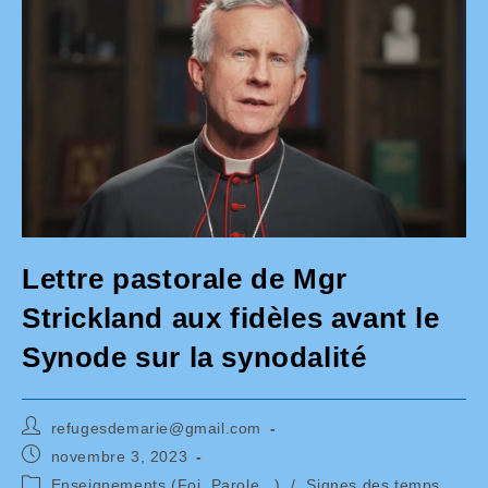
Lettre pastorale de Mgr
Strickland aux fidèles avant le
Synode sur la synodalité
Auteur/autrice
refugesdemarie@gmail.com
de
Publication
novembre 3, 2023
la
publiée :
Post
Enseignements (Foi, Parole...)
/
Signes des temps
publication :