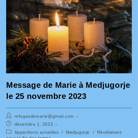
Message de Marie à Medjugorje
le 25 novembre 2023
Auteur/autrice
refugesdemarie@gmail.com
de
Publication
décembre 1, 2023
la
publiée :
Post
Apparitions actuelles
/
Medjugorje
/
Révélations
publication :
category:
pour la fin des temps