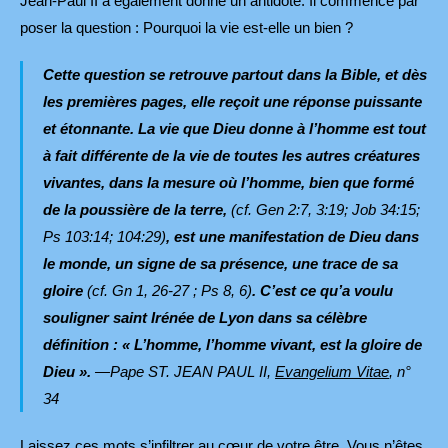
Jean-Paul II a également donné un antidote. Il commence par
poser la question : Pourquoi la vie est-elle un bien ?
Cette question se retrouve partout dans la Bible, et dès
les premières pages, elle reçoit une réponse puissante
et étonnante. La vie que Dieu donne à l’homme est tout
à fait différente de la vie de toutes les autres créatures
vivantes, dans la mesure où l’homme, bien que formé
de la poussière de la terre,
(cf. Gen 2:7, 3:19; Job 34:15;
Ps 103:14; 104:29)
, est une manifestation de Dieu dans
le monde, un signe de sa présence, une trace de sa
gloire
(cf. Gn 1, 26-27 ; Ps 8, 6)
. C’est ce qu’a voulu
souligner saint Irénée de Lyon dans sa célèbre
définition : « L’homme, l’homme vivant, est la gloire de
Dieu ».
—Pape ST. JEAN PAUL II,
Evangelium Vitae
,
n°
34
Laissez ces mots s’infiltrer au cœur de votre être. Vous n’êtes