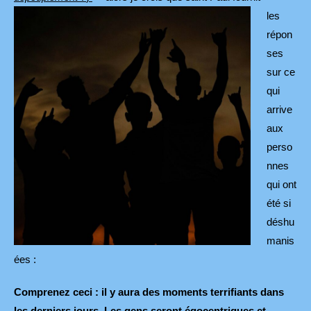
les
répon
ses
sur ce
qui
arrive
aux
perso
nnes
qui ont
été si
déshu
manis
ées :
Comprenez ceci : il y aura des moments terrifiants dans
les derniers jours. Les gens seront égocentriques et