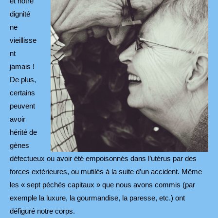
et notre
dignité
ne
vieillisse
nt
jamais !
De plus,
certains
peuvent
avoir
hérité de
gènes
défectueux ou avoir été empoisonnés dans l’utérus par des
forces extérieures, ou mutilés à la suite d’un accident. Même
les « sept péchés capitaux » que nous avons commis (par
exemple la luxure, la gourmandise, la paresse, etc.) ont
défiguré notre corps.