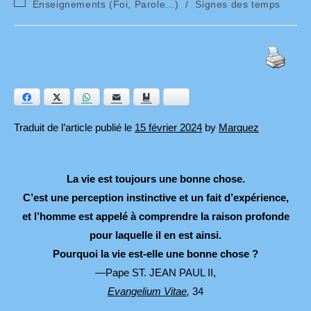
Post
Enseignements (Foi, Parole...)
/
Signes des temps
la
category:
publication :
Facebook
Twitter
WhatsApp
E-mail
Ajouter aux favoris
Bluesky
Traduit de l’article publié le
15 février 2024
by
Marquez
La vie est toujours une bonne chose.
C’est une perception instinctive et un fait d’expérience,
et l’homme est appelé à comprendre la raison profonde
pour laquelle il en est ainsi.
Pourquoi la vie est-elle une bonne chose ?
—Pape ST. JEAN PAUL II,
Evangelium Vitae
,
34