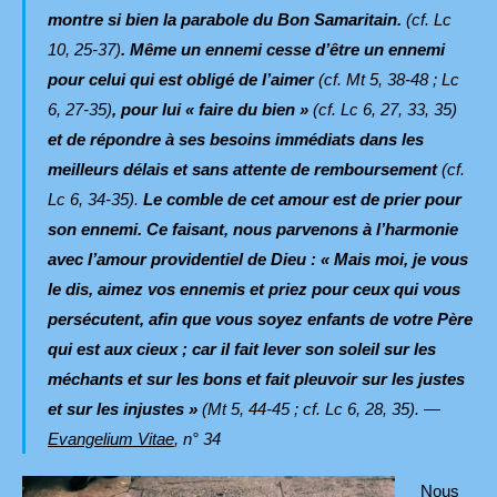
montre si bien la parabole du Bon Samaritain.
(cf. Lc
10, 25-37)
. Même un ennemi cesse d’être un ennemi
pour celui qui est obligé de l’aimer
(cf. Mt 5, 38-48 ; Lc
6, 27-35)
, pour lui « faire du bien »
(cf. Lc 6, 27, 33, 35)
et de répondre à ses besoins immédiats dans les
meilleurs délais et sans attente de remboursement
(cf.
Lc 6, 34-35).
Le comble de cet amour est de prier pour
son ennemi. Ce faisant, nous parvenons à l’harmonie
avec l’amour providentiel de Dieu : « Mais moi, je vous
le dis, aimez vos ennemis et priez pour ceux qui vous
persécutent, afin que vous soyez enfants de votre Père
qui est aux cieux ; car il fait lever son soleil sur les
méchants et sur les bons et fait pleuvoir sur les justes
et sur les injustes »
(Mt 5, 44-45 ; cf. Lc 6, 28, 35). —
Evangelium Vitae
,
n° 34
Nous