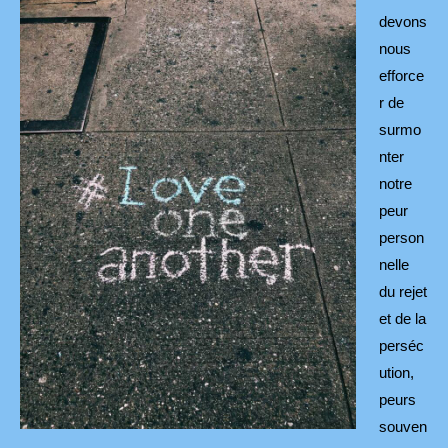
devons
nous
efforce
r de
surmo
nter
notre
peur
person
nelle
du rejet
et de la
perséc
ution,
peurs
souven