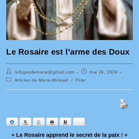
Le Rosaire est l’arme des Doux
Auteur/autrice
Publication
refugesdemarie@gmail.com
mai 24, 2024
de
publiée :
Post
Articles de Marie-Mickaël
/
Prier
la
category:
publication :
Facebook
Twitter
WhatsApp
E-mail
Ajouter aux favoris
Bluesky
« Le Rosaire apprend le secret de la paix ! »