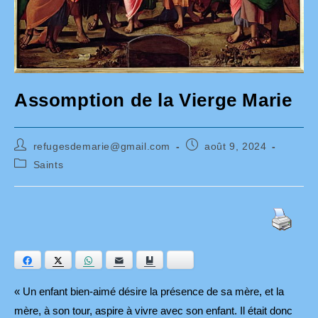
Assomption de la Vierge Marie
Auteur/autrice
Publication
refugesdemarie@gmail.com
août 9, 2024
de
publiée :
Post
Saints
la
category:
publication :
Facebook
Twitter
WhatsApp
E-mail
Ajouter aux favoris
Bluesky
« Un enfant bien-aimé désire la présence de sa mère, et la
mère, à son tour, aspire à vivre avec son enfant. Il était donc