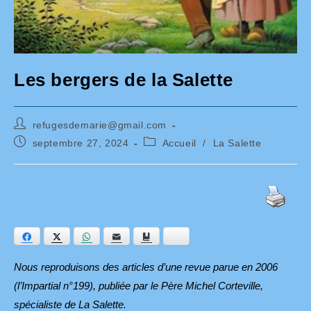
Les bergers de la Salette
Auteur/autrice
refugesdemarie@gmail.com
de
Publication
Post
septembre 27, 2024
Accueil
/
La Salette
la
publiée :
category:
publication :
Facebook
Twitter
WhatsApp
E-mail
Ajouter aux favoris
Bluesky
Nous reproduisons des articles d’une revue parue en 2006
(l’Impartial n°199), publiée par le Père Michel Corteville,
spécialiste de La Salette.