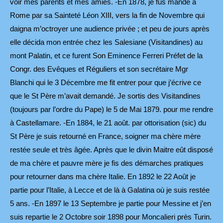
voir mes parents et mes amies. -En 1878, je fus mandé à
Rome par sa Sainteté Léon XIII, vers la fin de Novembre qui
daigna m’octroyer une audience privée ; et peu de jours après
elle décida mon entrée chez les Salesiane (Visitandines) au
mont Palatin, et ce furent Son Eminence Ferreri Préfet de la
Congr. des Evêques et Réguliers et son secrétaire Mgr
Blanchi qui le 3 Décembre me fit entrer pour que j’écrive ce
que le St Père m’avait demandé. Je sortis des Visitandines
(toujours par l’ordre du Pape) le 5 de Mai 1879. pour me rendre
à Castellamare. -En 1884, le 21 août. par ottorisation (sic) du
St Père je suis retourné en France, soigner ma chère mère
restée seule et très âgée. Après que le divin Maitre eût disposé
de ma chère et pauvre mère je fis des démarches pratiques
pour retourner dans ma chère Italie. En 1892 le 22 Août je
partie pour l’Italie, à Lecce et de là à Galatina où je suis restée
5 ans. -En 1897 le 13 Septembre je partie pour Messine et j’en
suis repartie le 2 Octobre soir 1898 pour Moncalieri près Turin.