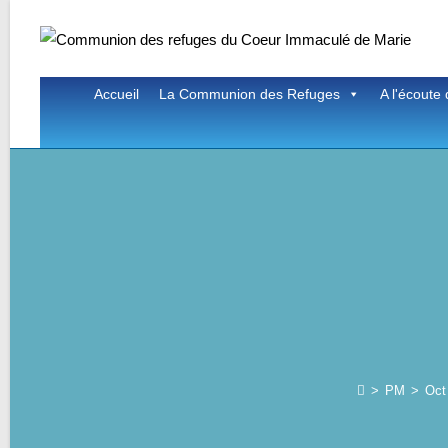
Skip
to
content
Accueil
La Communion des Refuges
A l'écoute 
>
PM
>
Oct