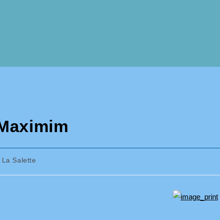
e Maximim
st
La Salette
tegory: