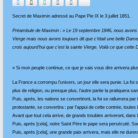
Facebook
Twitter
WhatsApp
E-mail
Ajouter aux favoris
Bluesky
Secret de Maximin adressé au Pape Pie IX le 3 juillet 1851.
Préambule de Maximin : » Le 19 septembre 1846, nous avons v
Vierge mais nous avons toujours dit que c’était une belle Dame.
crois aujourd’hui que c’est la sainte Vierge. Voilà ce que cette 
« Si mon peuple continue, ce que je vais vous dire arrivera plus 
La France a corrompu l’univers, un jour elle sera punie. La foi s
plus de religion, ou presque plus, l’autre partie la pratiquera san
Puis, après, les nations se convertiront, la foi se rallumera pa
protestante, se convertira : par l’appui de cette contrée, toute
Avant que tout cela arrive, de grands troubles arriveront, dans l’
Puis, après [cela], notre Saint Père le pape sera persécuté. So
Puis, après [cela], une grande paix arrivera, mais elle ne dure