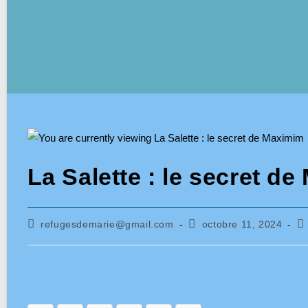
La Salette : le secret d
Auteur/autrice
Publication
Po
refugesdemarie@gmail.com
octobre 11, 2024
de
publiée :
ca
la
publication :