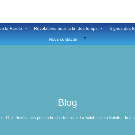
de la Parole
Révélations pour la fin des temps
Signes des 
Toggle
Nous contacter
website
search
Blog
>
11
>
Révélations pour la fin des temps
>
La Salette
>
La Salette : le s