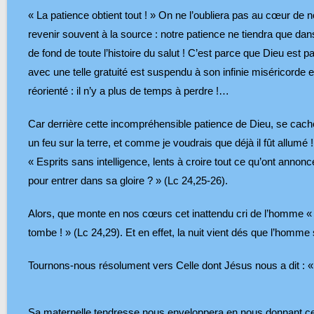
« La patience obtient tout ! » On ne l’oubliera pas au cœur d
revenir souvent à la source : notre patience ne tiendra que dans
de fond de toute l’histoire du salut ! C’est parce que Dieu est
avec une telle gratuité est suspendu à son infinie miséricorde e
réorienté : il n’y a plus de temps à perdre !…
Car derrière cette incompréhensible patience de Dieu, se cach
un feu sur la terre, et comme je voudrais que déjà il fût allum
« Esprits sans intelligence, lents à croire tout ce qu’ont annonc
pour entrer dans sa gloire ? » (Lc 24,25-26).
Alors, que monte en nos cœurs cet inattendu cri de l’homme « t
tombe ! » (Lc 24,29). Et en effet, la nuit vient dés que l’homm
Tournons-nous résolument vers Celle dont Jésus nous a dit : « V
Sa maternelle tendresse nous enveloppera en nous donnant cette