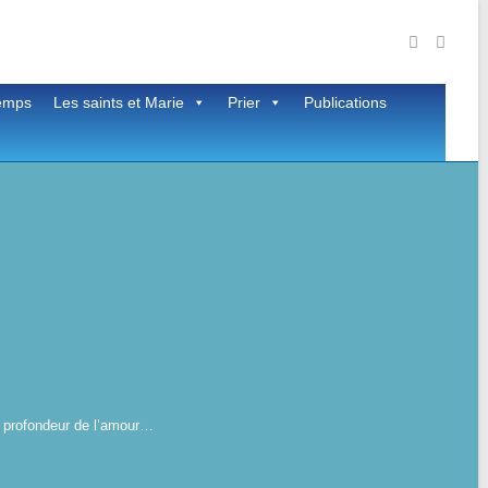
temps
Les saints et Marie
Prier
Publications
a profondeur de l’amour…