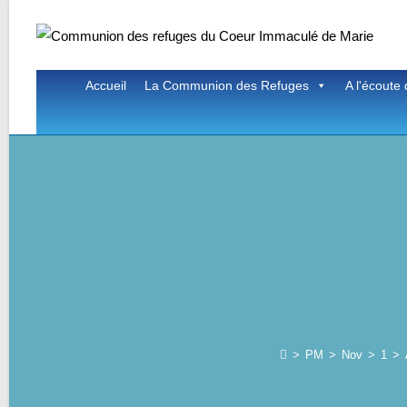
Skip
to
content
Accueil
La Communion des Refuges
A l'écoute 
>
PM
>
Nov
>
1
>