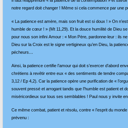
Il faut réapprendre « la patience de la contemplation » et savoi
notre regard doit changer ! Même si cela commence par une puri
« La patience est amère, mais son fruit est si doux ! » On n’e
humble de cœur ! » (Mt 11,29). Et la douce humilité de Dieu se
pour nous son infini Amour : « Mon Père, pardonne-leur : ils ne 
Dieu sur la Croix est le signe vertigineux qu’en Dieu, la patie
pécheurs…
Ainsi, la patience certifie l’amour qui doit s’exercer d’abord e
chrétiens à revêtir entre eux « des sentiments de tendre compas
3,12 / Ep 4,2). Car la patience opère une purification de « l’org
souvent pressé et arrogant tandis que l’humble est patient et do
miséricordieux sur tous ses semblables ! Paul nous y invite enc
Ce même combat, patient et résolu, contre « l’esprit du monde 
prévenu :