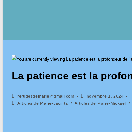
La patience est la prof
Auteur/autrice
Publication
refugesdemarie@gmail.com
novembre 1, 2024
de
publiée :
Post
Articles de Marie-Jacinta
/
Articles de Marie-Mickaël
/
la
category:
publication :