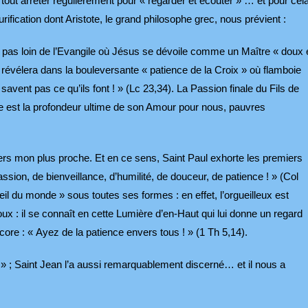
r tout arrêter régulièrement pour « regarder et écouter » … et pour cel
fication dont Aristote, le grand philosophe grec, nous prévient :
st pas loin de l’Evangile où Jésus se dévoile comme un Maître « doux 
 révélera dans la bouleversante « patience de la Croix » où flamboie
savent pas ce qu’ils font ! » (Lc 23,34). La Passion finale du Fils de
nce est la profondeur ultime de son Amour pour nous, pauvres
nvers mon plus proche. Et en ce sens, Saint Paul exhorte les premiers
sion, de bienveillance, d’humilité, de douceur, de patience ! » (Col
ueil du monde » sous toutes ses formes : en effet, l’orgueilleux est
ux : il se connaît en cette Lumière d’en-Haut qui lui donne un regard
ore : « Ayez de la patience envers tous ! » (1 Th 5,14).
» ; Saint Jean l’a aussi remarquablement discerné… et il nous a