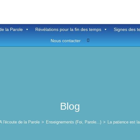
de la Parole
Révélations pour la fin des temps
Signes des 
Toggle
Nous contacter
website
search
Blog
A l'écoute de la Parole
>
Enseignements (Foi, Parole...)
>
La patience est l