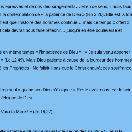
e nos épreuves et de nos découragements… et en ce sens, il nous faud
 la contemplation de « la patience de Dieu » (Ro 3,26). Elle est la toil
 patient que l’histoire des hommes continue… mais ce temps « offert »
t cela devrait nous faire réfléchir… jusqu’à en être bouleversé et
e en même temps « l’impatience de Dieu » : « Je suis venu apporter
é ! » (Lc 12,49). Mais Dieu patiente à cause de la lourdeur des hommes
é les Prophètes ! Ne fallait-il pas que le Christ endurât ces souffrance
rop seul » quand son Dieu s’éloigne : « Reste avec nous, car le soir
e s’éloigne de Dieu…
oici ta Mère ! » (Jn 19,27).
 patiente endurance qui est « le secret des saints » ! Car si la