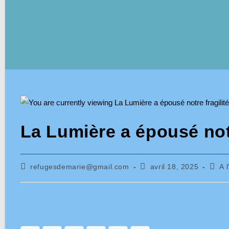
La Lumière a épousé not
Auteur/autrice
Publication
Post
refugesdemarie@gmail.com
avril 18, 2025
A 
de
publiée :
categ
la
publication :