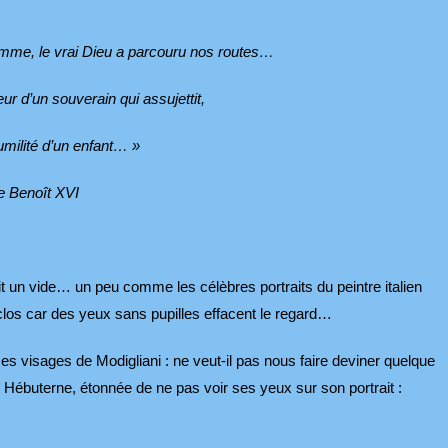
omme, le vrai Dieu a parcouru nos routes…
r d’un souverain qui assujettit,
umilité d’un enfant… »
 Benoît XVI
it un vide… un peu comme les célèbres portraits du peintre italien
clos car des yeux sans pupilles effacent le regard…
 ces visages de Modigliani : ne veut-il pas nous faire deviner quelque
nne Hébuterne, étonnée de ne pas voir ses yeux sur son portrait :