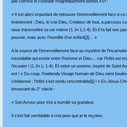
joie comme le constate magnifiquement Benoît XVI :
« Il est alors important de retrouver l’émerveillement face à c
évènement : Dieu, le vrai Dieu, Créateur de tout, a parcouru
nous transmettre sa vie même (1 Jn 1,1-4). Et il l’a fait non pa
pouvoir, mais avec l’humilité d’un enfant
[3]
… »
A la source de l’émerveillement face au mystère de l’Incarnation
insondable qui existe entre l’homme et Dieu… car l’Infini est ent
l’écouter ! (1 Jn 1, 1-4). Et selon un axiome, inspiré de Saint A
est ! » Du coup, l’inattendu Visage humain de Dieu vient boulever
chrétienne : l’Infini s’est rendu rencontrable
[5]
! » En Jésus-Chri
émouvant du 2° siècle :
« Son Amour pour moi a humilié sa grandeur.
Il s’est fait semblable à moi pour que je le reçoive,