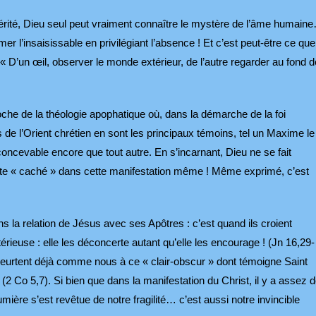
n vérité, Dieu seul peut vraiment connaître le mystère de l’âme humain
 l’insaisissable en privilégiant l’absence ! Et c’est peut-être ce que
: « D’un œil, observer le monde extérieur, de l’autre regarder au fond d
proche de la théologie apophatique où, dans la démarche de la foi
de l’Orient chrétien en sont les principaux témoins, tel un Maxime le
concevable encore que tout autre. En s’incarnant, Dieu ne se fait
te « caché » dans cette manifestation même ! Même exprimé, c’est
ns la relation de Jésus avec ses Apôtres : c’est quand ils croient
rieuse : elle les déconcerte autant qu’elle les encourage ! (Jn 16,29-
e heurtent déjà comme nous à ce « clair-obscur » dont témoigne Saint
 (2 Co 5,7). Si bien que dans la manifestation du Christ, il y a assez 
ière s’est revêtue de notre fragilité… c’est aussi notre invincible