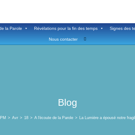
de la Parole
Révélations pour la fin des temps
Signes des 
Toggle
Nous contacter
website
search
Blog
PM
>
Avr
>
18
>
A l'écoute de la Parole
>
La Lumière a épousé notre fragi