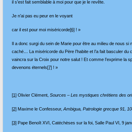
il s’est fait semblable à moi pour que je le revête.
Je n’ai pas eu peur en le voyant
car il est pour moi miséricorde
[6]
! »
Il a donc surgi du sein de Marie pour être au milieu de nous s
caché… La miséricorde du Père l’habite et l’a fait basculer du c
vaincra sur la Croix pour notre salut ! Et comme l’exprime la spl
devenons éternels
[7]
! »
[1]
Olivier Clément,
Sources – Les mystiques chrétiens des or
[2]
Maxime le Confesseur,
Ambigua, Patrologie grecque 91, 1
[3]
Pape Benoît XVI, Catéchèses sur la foi, Salle Paul VI, 9 jan