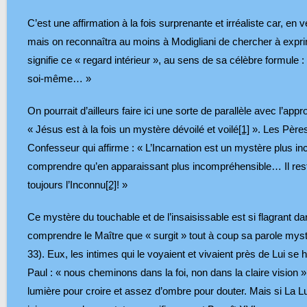
C’est une affirmation à la fois surprenante et irréaliste car, e
mais on reconnaîtra au moins à Modigliani de chercher à exprimer
signifie ce « regard intérieur », au sens de sa célèbre formule 
soi-même… »
On pourrait d’ailleurs faire ici une sorte de parallèle avec l’ap
« Jésus est à la fois un mystère dévoilé et voilé
[1]
». Les Pères 
Confesseur qui affirme : « L’Incarnation est un mystère plus in
comprendre qu’en apparaissant plus incompréhensible… Il res
toujours l’Inconnu
[2]
! »
Ce mystère du touchable et de l’insaisissable est si flagrant da
comprendre le Maître que « surgit » tout à coup sa parole mysté
33). Eux, les intimes qui le voyaient et vivaient près de Lui s
Paul : « nous cheminons dans la foi, non dans la claire vision »
lumière pour croire et assez d’ombre pour douter. Mais si La Lum