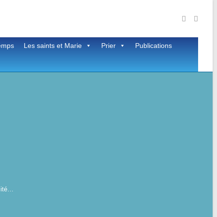
temps
Les saints et Marie
Prier
Publications
lité…