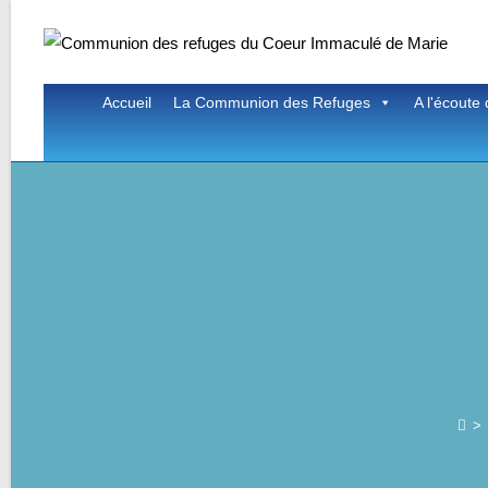
Skip
to
content
Accueil
La Communion des Refuges
A l'écoute 
>