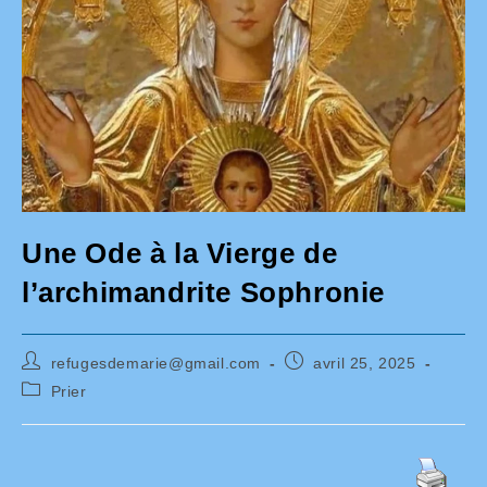
Une Ode à la Vierge de
l’archimandrite Sophronie
Auteur/autrice
Publication
refugesdemarie@gmail.com
avril 25, 2025
de
publiée :
Post
Prier
la
category:
publication :