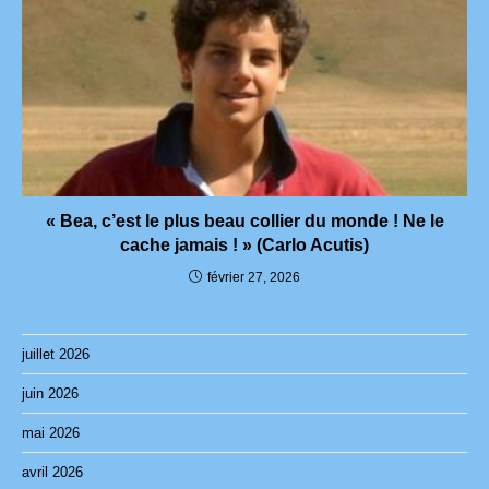
« Bea, c’est le plus beau collier du monde ! Ne le
cache jamais ! » (Carlo Acutis)
février 27, 2026
juillet 2026
juin 2026
mai 2026
avril 2026