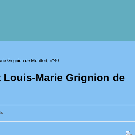
t Louis-Marie Grignion de
ts
y: