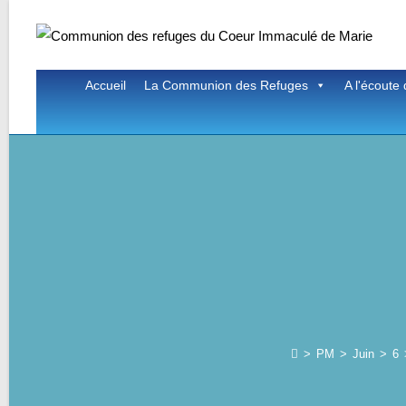
Skip
to
content
Accueil
La Communion des Refuges
A l'écoute 
>
PM
>
Juin
>
6