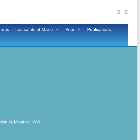
temps
Les saints et Marie
Prier
Publications
nion de Montfort, n°40