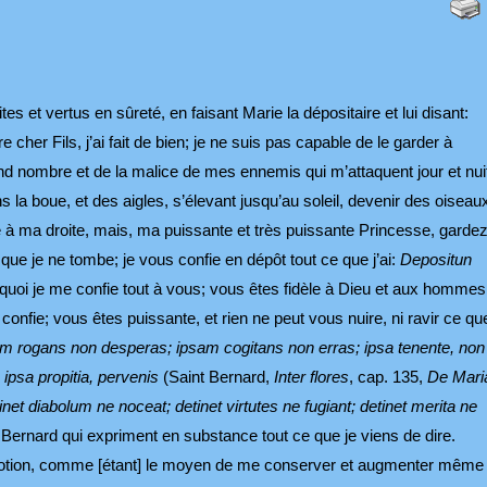
s et vertus en sûreté, en faisant Marie la dépositaire et lui disant:
cher Fils, j’ai fait de bien; je ne suis pas capable de le garder à
 nombre et de la malice de mes ennemis qui m’attaquent jour et nuit
s la boue, et des aigles, s’élevant jusqu’au soleil, devenir des oiseau
e à ma droite, mais, ma puissante et très puissante Princesse, garde
que je ne tombe; je vous confie en dépôt tout ce que j’ai:
Depositun
rquoi je me confie tout à vous; vous êtes fidèle à Dieu et aux hommes
onfie; vous êtes puissante, et rien ne peut vous nuire, ni ravir ce qu
 rogans non desperas; ipsam cogitans non erras; ipsa tenente, non
 ipsa propitia, pervenis
(Saint Bernard,
Inter flores
, cap. 135,
De Mari
inet diabolum ne noceat; detinet virtutes ne fugiant; detinet merita ne
t Bernard qui expriment en substance tout ce que je viens de dire.
 dévotion, comme [étant] le moyen de me conserver et augmenter même