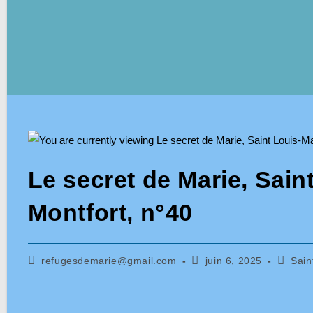
Le secret de Marie, Sain
Montfort, n°40
Auteur/autrice
Publication
Post
refugesdemarie@gmail.com
juin 6, 2025
Sain
de
publiée :
categor
la
publication :