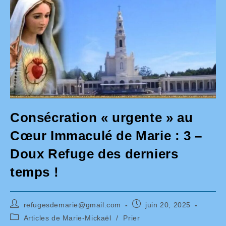
Consécration « urgente » au
Cœur Immaculé de Marie : 3 –
Doux Refuge des derniers
temps !
Auteur/autrice
Publication
refugesdemarie@gmail.com
juin 20, 2025
de
publiée :
Post
Articles de Marie-Mickaël
/
Prier
la