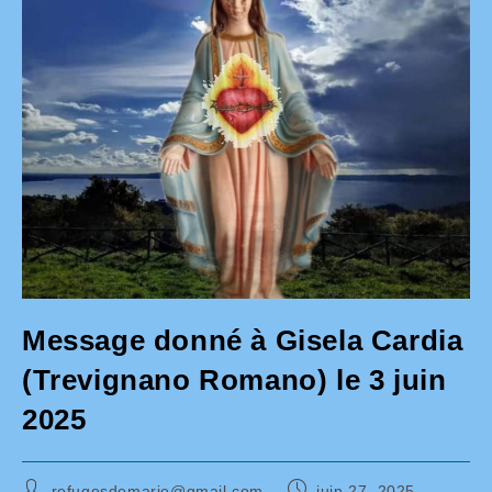
Message donné à Gisela Cardia
(Trevignano Romano) le 3 juin
2025
Auteur/autrice
Publication
refugesdemarie@gmail.com
juin 27, 2025