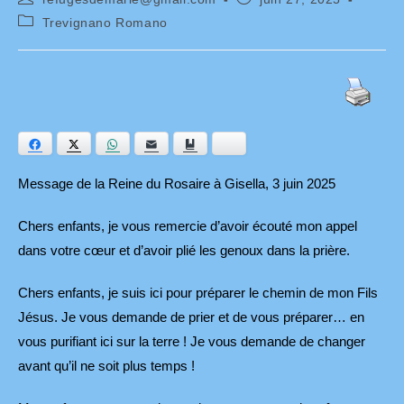
de
publiée :
Post
Trevignano Romano
la
category:
publication :
Facebook
Twitter
WhatsApp
E-mail
Ajouter aux favoris
Bluesky
Message de la Reine du Rosaire à Gisella, 3 juin 2025
Chers enfants, je vous remercie d’avoir écouté mon appel
dans votre cœur et d’avoir plié les genoux dans la prière.
Chers enfants, je suis ici pour préparer le chemin de mon Fils
Jésus. Je vous demande de prier et de vous préparer… en
vous purifiant ici sur la terre ! Je vous demande de changer
avant qu’il ne soit plus temps !