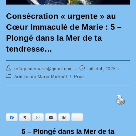
Consécration « urgente » au
Cœur Immaculé de Marie : 5 –
Plongé dans la Mer de ta
tendresse…
Auteur/autrice
Publication
refugesdemarie@gmail.com
juillet 4, 2025
de
publiée :
Post
Articles de Marie-Mickaël
/
Prier
la
category:
publication :
Facebook
Twitter
WhatsApp
E-mail
Ajouter aux favoris
Bluesky
5 – Plongé dans la Mer de ta