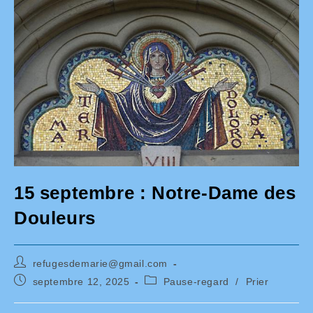
15 septembre : Notre-Dame des
Douleurs
Auteur/autrice
refugesdemarie@gmail.com
de
Publication
Post
septembre 12, 2025
Pause-regard
/
Prier
la
publiée :
category:
publication :