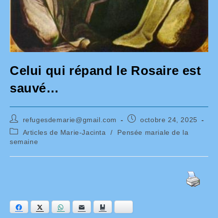
Celui qui répand le Rosaire est
sauvé…
Auteur/autrice
Publication
refugesdemarie@gmail.com
octobre 24, 2025
de
publiée :
Post
Articles de Marie-Jacinta
/
Pensée mariale de la
la
category:
semaine
publication :
Facebook
Twitter
WhatsApp
E-mail
Ajouter aux favoris
Bluesky