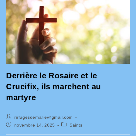
Derrière le Rosaire et le
Crucifix, ils marchent au
martyre
Auteur/autrice
refugesdemarie@gmail.com
de
Publication
Post
novembre 14, 2025
Saints
la
publiée :
category:
publication :