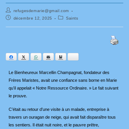
Auteur/autrice
refugesdemarie@gmail.com
de
Publication
Post
décembre 12, 2025
Saints
la
publiée :
category:
publication :
Facebook
Twitter
WhatsApp
E-mail
Ajouter aux favoris
Bluesky
Le Bienheureux Marcellin Champagnat, fondateur des
Frères Maristes, avait une confiance sans borne en Marie
qu’il appelait « Notre Ressource Ordinaire. » Le fait suivant
le prouve.
C’était au retour d’une visite à un malade, entreprise à
travers un ouragan de neige, qui avait fait disparaître tous
les sentiers. Il était nuit noire, et le pauvre prêtre,