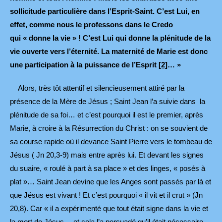
sollicitude particulière dans l’Esprit-Saint. C’est Lui, en
effet, comme nous le professons dans le Credo
qui « donne la vie » ! C’est Lui qui donne la plénitude de la
vie ouverte vers l’éternité. La maternité de Marie est donc
une participation à la puissance de l’Esprit
[2]
… »
Alors, très tôt attentif et silencieusement attiré par la
présence de la Mère de Jésus ; Saint Jean l’a suivie dans la
plénitude de sa foi… et c’est pourquoi il est le premier, après
Marie, à croire à la Résurrection du Christ : on se souvient de
sa course rapide où il devance Saint Pierre vers le tombeau de
Jésus ( Jn 20,3-9) mais entre après lui. Et devant les signes
du suaire, « roulé à part à sa place » et des linges, « posés à
plat »… Saint Jean devine que les Anges sont passés par là et
que Jésus est vivant ! Et c’est pourquoi « il vit et il crut » (Jn
20,8). Car « il a expérimenté que tout était signe dans la vie et
la mort de Jésus… et cela l’a persuadé qu’il était nécessaire