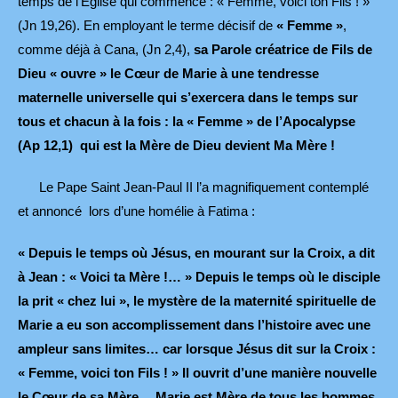
temps de l’Eglise qui commence : « Femme, voici ton Fils ! »
(Jn 19,26). En employant le terme décisif de
« Femme »
,
comme déjà à Cana, (Jn 2,4),
sa Parole créatrice de Fils de
Dieu « ouvre » le Cœur de Marie à une tendresse
maternelle universelle qui s’exercera dans le temps sur
tous et chacun à la fois : la « Femme » de l’Apocalypse
(Ap 12,1) qui est la Mère de Dieu devient Ma Mère !
Le Pape Saint Jean-Paul II l’a magnifiquement contemplé
et annoncé lors d’une homélie à Fatima :
« Depuis le temps où Jésus, en mourant sur la Croix, a dit
à Jean : « Voici ta Mère !… » Depuis le temps où le disciple
la prit « chez lui », le mystère de la maternité spirituelle de
Marie a eu son accomplissement dans l’histoire avec une
ampleur sans limites… car lorsque Jésus dit sur la Croix :
« Femme, voici ton Fils ! » Il ouvrit d’une manière nouvelle
le Cœur de sa Mère… Marie est Mère de tous les hommes