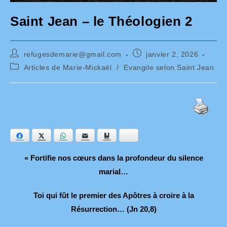
Saint Jean – le Théologien 2
Auteur/autrice
Publication
refugesdemarie@gmail.com
janvier 2, 2026
de
publiée :
Post
Articles de Marie-Mickaël
/
Evangile selon Saint Jean
la
category:
publication :
Facebook
Twitter
WhatsApp
E-mail
Ajouter aux favoris
Bluesky
« Fortifie nos cœurs dans la profondeur du silence
marial…
Toi qui fût le premier des Apôtres à croire à la
Résurrection… (Jn 20,8)