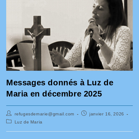
Messages donnés à Luz de
Maria en décembre 2025
Auteur/autrice
Publication
refugesdemarie@gmail.com
janvier 16, 2026
de
publiée :
Post
Luz de Maria
la
category:
publication :