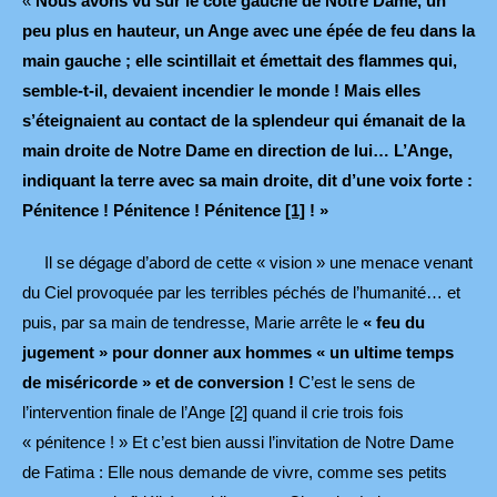
«
Nous avons vu sur le côté gauche de Notre Dame, un
peu plus en hauteur, un Ange avec une épée de feu dans la
main gauche ; elle scintillait et émettait des flammes qui,
semble-t-il, devaient incendier le monde ! Mais elles
s’éteignaient au contact de la splendeur qui émanait de la
main droite de Notre Dame en direction de lui… L’Ange,
indiquant la terre avec sa main droite, dit d’une voix forte :
Pénitence ! Pénitence ! Pénitence
[1]
! »
Il se dégage d’abord de cette « vision » une menace venant
du Ciel provoquée par les terribles péchés de l’humanité… et
puis, par sa main de tendresse, Marie arrête le
« feu du
jugement » pour donner aux hommes « un ultime temps
de miséricorde » et de conversion !
C’est le sens de
l’intervention finale de l’Ange
[2]
quand il crie trois fois
« pénitence ! » Et c’est bien aussi l’invitation de Notre Dame
de Fatima : Elle nous demande de vivre, comme ses petits