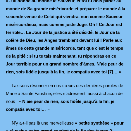
« J’ai donné au monde le Sauveur, et toi tu dois parler au
monde de Sa grande miséricorde et préparer le monde à la
seconde venue de Celui qui viendra, non comme Sauveur
miséricordieux, mais comme juste Juge. Oh ! Ce Jour est
terrible… Le Jour de la justice a été décidé, le Jour de la
colère de Dieu, les Anges tremblent devant lui ! Parle aux
âmes de cette grande miséricorde, tant que c’est le temps
de la pitié ; si tu te tais maintenant, tu répondras en ce
Jour terrible pour un grand nombre d’âmes. N’aie peur de
rien, sois fidèle jusqu’à la fin, je compatis avec toi
[7]
… »
Laissons résonner en nos cœurs ces dernières paroles de
Marie à Sainte Faustine, elles s’adressent aussi à chacun de
nous :
« N’aie peur de rien, sois fidèle jusqu’à la fin, je
compatis avec toi… »
N’y a-t-il pas là une merveilleuse
« petite synthèse » pour
« réussir » notre grand combat de la fin des temps ?