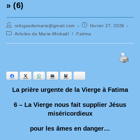
» (6)
Auteur/autrice
Publication
refugesdemarie@gmail.com
février 27, 2026
de
publiée :
Post
Articles de Marie-Mickaël
/
Fatima
la
category:
publication :
Facebook
Twitter
WhatsApp
E-mail
Ajouter aux favoris
Bluesky
La prière urgente de la Vierge à Fatima
6 – La Vierge nous fait supplier Jésus
miséricordieux
pour les âmes en danger…