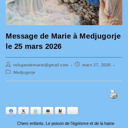
Message de Marie à Medjugorje
le 25 mars 2026
Auteur/autrice
Publication
refugesdemarie@gmail.com
mars 27, 2026
de
publiée :
Post
Medjugorje
la
category:
publication :
Facebook
Twitter
WhatsApp
E-mail
Ajouter aux favoris
Bluesky
Ch
ers enfants, Le poison de l’égoïsme et de la haine