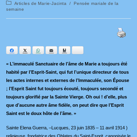
de
publiée :
Post
Articles de Marie-Jacinta
/
Pensée mariale de la
la
category:
semaine
publication :
Facebook
Twitter
WhatsApp
E-mail
Ajouter aux favoris
Bluesky
« L’immaculé Sanctuaire de l’âme de Marie a toujours été
habité par l’Esprit-Saint, qui fut l’unique directeur de tous
les actes internes et externes de l’Immaculée, son Épouse
; l’Esprit Saint fut toujours écouté, toujours secondé et
toujours glorifié par la Sainte Vierge. Oh oui ! d’elle, plus
que d’aucune autre âme fidèle, on peut dire que l’Esprit
Saint est le doux hôte de l’âme. »
Sainte Elena Guerra, –
Lucques, 23 juin 1835 – 11 avril 1914 )
religieuse, fondatrice des
Oblates du Saint-Esprit,
canonisée le