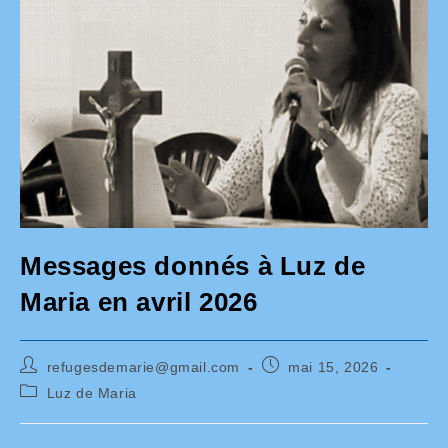
Messages donnés à Luz de
Maria en avril 2026
Auteur/autrice
Publication
refugesdemarie@gmail.com
mai 15, 2026
de
publiée :
Post
Luz de Maria
la
category:
publication :