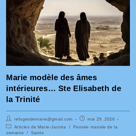
Marie modèle des âmes
intérieures… Ste Elisabeth de
la Trinité
Auteur/autrice
Publication
refugesdemarie@gmail.com
mai 29, 2026
de
publiée :
Post
Articles de Marie-Jacinta
/
Pensée mariale de la
la
category:
semaine
/
Saints
publication :