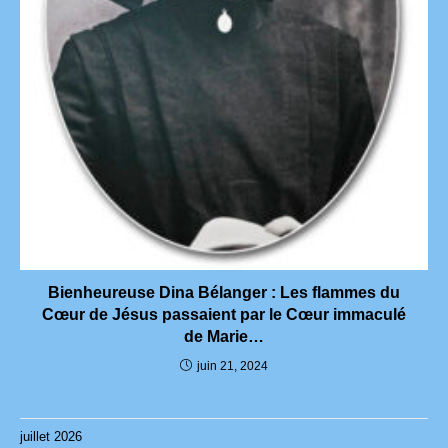
Bienheureuse Dina Bélanger : Les flammes du
Cœur de Jésus passaient par le Cœur immaculé
de Marie…
juin 21, 2024
juillet 2026