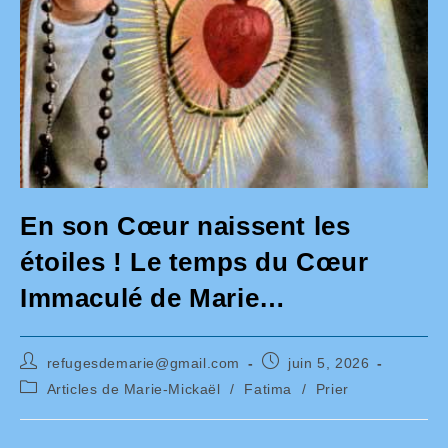
En son Cœur naissent les
étoiles ! Le temps du Cœur
Immaculé de Marie…
Auteur/autrice
Publication
refugesdemarie@gmail.com
juin 5, 2026
de
publiée :
Post
Articles de Marie-Mickaël
/
Fatima
/
Prier
la
category:
publication :