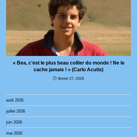
« Bea, c’est le plus beau collier du monde ! Ne le
cache jamais ! » (Carlo Acutis)
février 27, 2026
août 2026
juillet 2026
juin 2026
mai 2026