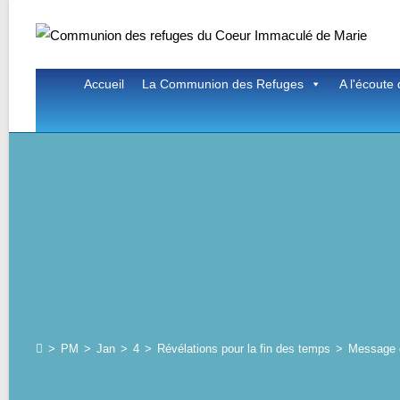
Skip
to
content
Accueil
La Communion des Refuges
A l'écoute 
>
PM
>
Jan
>
4
>
Révélations pour la fin des temps
>
Message d