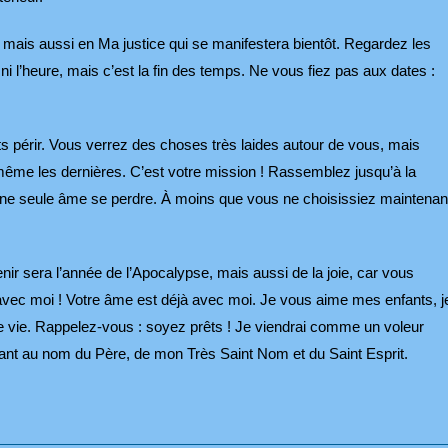
 mais aussi en Ma justice qui se manifestera bientôt. Regardez les
r ni l’heure, mais c’est la fin des temps. Ne vous fiez pas aux dates :
 périr. Vous verrez des choses très laides autour de vous, mais
 même les dernières. C’est votre mission ! Rassemblez jusqu’à la
r une seule âme se perdre. À moins que vous ne choisissiez maintenan
ir sera l’année de l’Apocalypse, mais aussi de la joie, car vous
avec moi ! Votre âme est déjà avec moi. Je vous aime mes enfants, j
e vie. Rappelez-vous : soyez prêts ! Je viendrai comme un voleur
nant au nom du Père, de mon Très Saint Nom et du Saint Esprit.