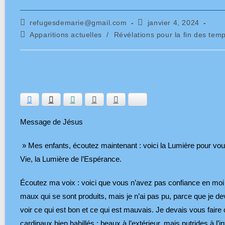
Auteur/autrice
Publication
refugesdemarie@gmail.com
janvier 4, 2024
de
publiée :
Post
Apparitions actuelles
/
Révélations pour la fin des tem
la
category:
publication :
Facebook
Twitter
WhatsApp
E-mail
Ajouter aux favoris
Bluesky
Message de Jésus
» Mes enfants, écoutez maintenant : voici la Lumière pour vous. 
Vie, la Lumière de l’Espérance.
Écoutez ma voix : voici que vous n’avez pas confiance en moi
maux qui se sont produits, mais je n’ai pas pu, parce que je d
voir ce qui est bon et ce qui est mauvais. Je devais vous faire
cardinaux bien habillés ; beaux à l’extérieur, mais putrides à l’in