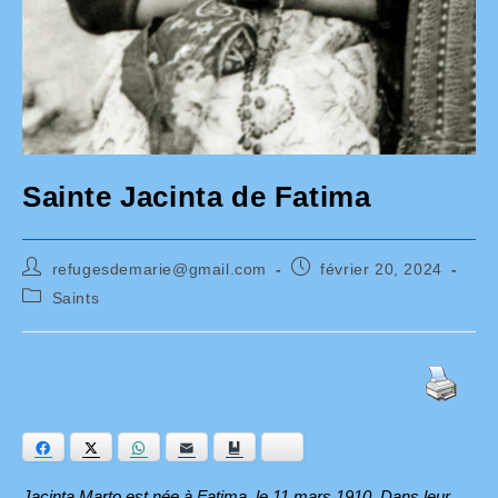
Sainte Jacinta de Fatima
Auteur/autrice
Publication
refugesdemarie@gmail.com
février 20, 2024
de
publiée :
Post
Saints
la
category:
publication :
Facebook
Twitter
WhatsApp
E-mail
Ajouter aux favoris
Bluesky
Jacinta Marto est née à Fatima, le 11 mars 1910.
Dans leur