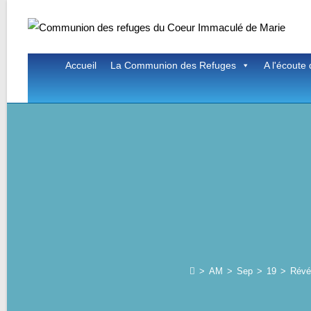
Skip
to
content
Accueil
La Communion des Refuges
A l'écoute 
>
AM
>
Sep
>
19
>
Révél