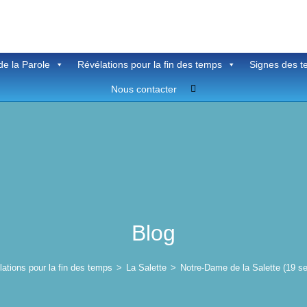
de la Parole
Révélations pour la fin des temps
Signes des 
Toggle
Nous contacter
website
search
Blog
ations pour la fin des temps
>
La Salette
>
Notre-Dame de la Salette (19 s