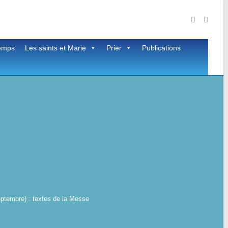
temps
Les saints et Marie
Prier
Publications
eptembre) : textes de la Messe