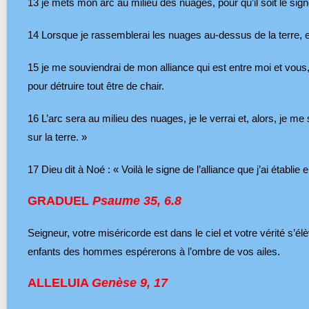
13
je mets mon arc au milieu des nuages, pour qu’il soit le signe 
14
Lorsque je rassemblerai les nuages au-dessus de la terre, et
15
je me souviendrai de mon alliance qui est entre moi et vous,
pour détruire tout être de chair.
16
L’arc sera au milieu des nuages, je le verrai et, alors, je me s
sur la terre. »
17
Dieu dit à Noé : « Voilà le signe de l’alliance que j’ai établie e
GRADUEL
Psaume 35, 6.8
Seigneur, votre miséricorde est dans le ciel et votre vérité s’é
enfants des hommes espérerons à l’ombre de vos ailes.
ALLELUIA
Genèse 9, 17