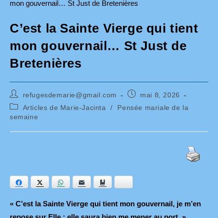
C’est la Sainte Vierge qui tient
mon gouvernail… St Just de
Bretenières
Auteur/autrice
Publication
refugesdemarie@gmail.com
mai 8, 2026
de
publiée :
Post
Articles de Marie-Jacinta
/
Pensée mariale de la
la
category:
semaine
publication :
Facebook
Twitter
WhatsApp
E-mail
Ajouter aux favoris
Bluesky
« C’est la Sainte Vierge qui tient mon gouvernail, je m’en
repose sur Elle ; elle saura bien me mener au port. »