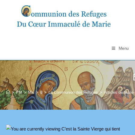
Skip
to
content
Menu
>
PM
>
Mai
>
8
>
La Communion des Refuges
>
Articles de Marie